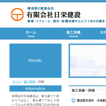
ホーム
>
施工実績
> 詳細
有限会社日栄建設は、家を建てて終
わりではなく、家を建てて住んで頂
横須賀市長井 木造新
いてからが本当の意味でのお付き合