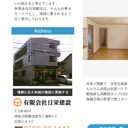
いが始まると考えています。
有限会社日栄建設は、そんな仕事を
モットーとし、地域に愛されるよう
日々努力しております。
木造２階建て 住宅を新築
もちろん内部は全室バリア
断熱材も高断熱タイプの仕
御施主様の希望で堀コタツ
〒238-0014
神奈川県横須賀市三春町1-3
日栄ビル１F