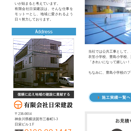
いが始まると考えています。
有限会社日栄建設は、そんな仕事を
モットーとし、地域に愛されるよう
日々努力しております。
当社では公共工事として、
衣笠小学校、豊島小学校、
「きれいになって嬉しい！
ちなみに、豊島小学校のプ
〒238-0014
神奈川県横須賀市三春町1-3
日栄ビル１F